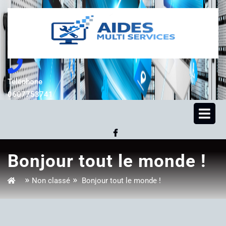
Skip
to
content
Téléphone
0607753741
0607753741
Op
Me
Facebook
Bonjour tout le monde !
»
»
Non classé
Bonjour tout le monde !