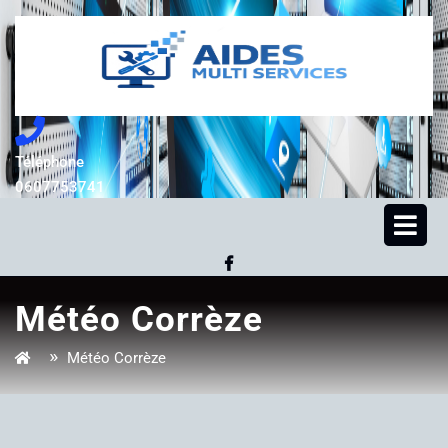
Skip
to
content
Téléphone
0607753741
0607753741
Op
Me
Facebook
Météo Corrèze
»
Météo Corrèze